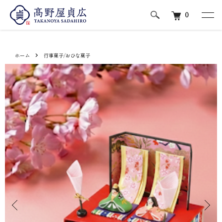
0
ホーム
行事菓子/おひな菓子