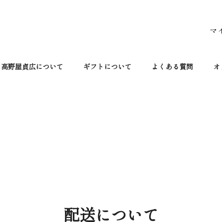
マ
高野屋貞広について
ギフトについて
よくある質問
オ
配送 に つ い て