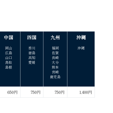
中 国
四 国
九 州
沖 縄
岡山
香川
福岡
沖 縄
広島
徳島
佐賀
山口
高知
長崎
鳥取
愛媛
大分
島根
熊本
宮崎
鹿児島
650円
750円
750円
1,400円