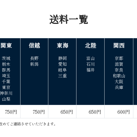
送 料 一 覧
関 東
信 越
東 海
北 陸
関 西
茨城
長野
静岡
富山
京都
栃木
新潟
愛知
石川
滋賀
群馬
岐阜
福井
奈良
埼玉
三重
和歌山
千葉
大阪
東京
兵庫
神奈川
山梨
750円
750円
650円
650円
600円
ご連絡させていただ き ま す 。