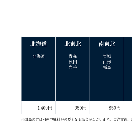
北 海 道
北 東 北
南 東 北
北 海 道
青森
宮城
秋田
山形
岩手
福島
1,400円
950円
850円
※離島の方は別途中継料が必要となる場合がございます。ご注文後、改めて