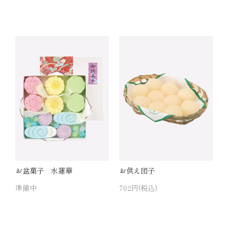
お盆菓子 水蓮華
お供え団子
準備中
702円(税込)