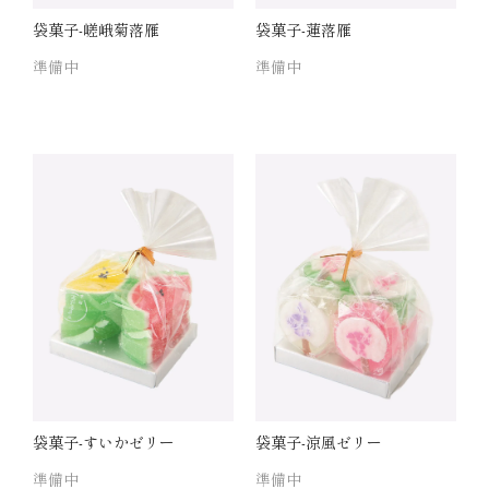
袋菓子-嵯峨菊落雁
袋菓子-蓮落雁
準備中
準備中
袋菓子-すいかゼリー
袋菓子-涼風ゼリー
準備中
準備中