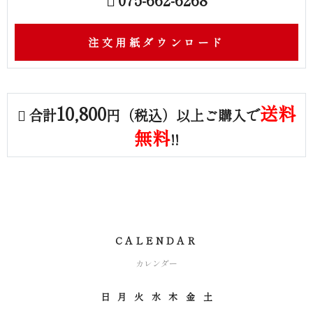
注文用紙ダウンロード
10,800
送料
合計
円（税込）以上ご購入で
無料
!!
CALENDAR
カレンダー
日
月
火
水
木
金
土