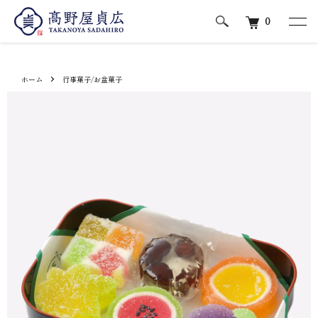
0
ホーム
行事菓子/お盆菓子