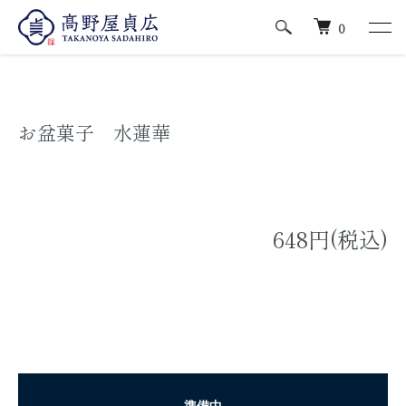
ホーム
行事菓子/お盆菓子
0
お盆菓子 水蓮華
648円(税込)
準備中