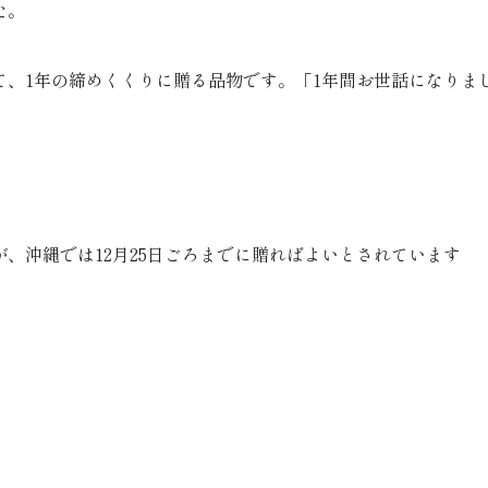
た。
て、1年の締めくくりに贈る品物です。「1年間お世話になりま
。
が、沖縄では12月25日ごろまでに贈ればよいとされています