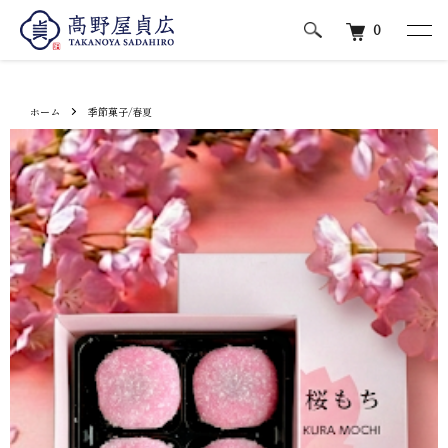
0
ホーム
季節菓子/春夏