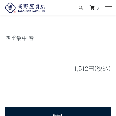
ホーム
季節菓子/春夏
0
四季最中-春-
1,512円(税込)
準備中