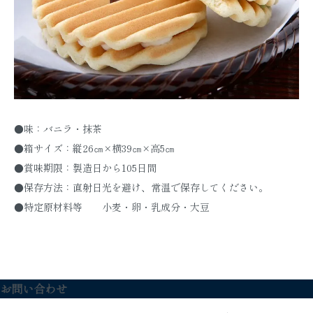
●味：バニラ・抹茶
●箱サイズ：縦26㎝×横39㎝×高5㎝
●賞味期限：製造日から105日間
●保存方法：直射日光を避け、常温で保存してください。
●特定原材料等 小麦・卵・乳成分・大豆
お問い合わせ