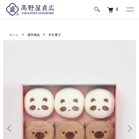
0
ホーム
通年商品
半生菓子