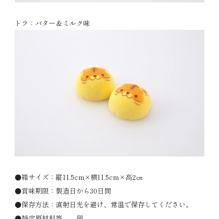
トラ：バター＆ミルク味
●箱サイズ：縦11.5cm×横11.5cm×高2㎝
●賞味期限：製造日から30日間
●保存方法：直射日光を避け、常温で保存してください。
●特定原材料等 卵